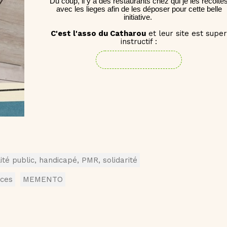
Du coup, il y a des restaurants chez qui je les récolte
avec les lieges afin de les déposer pour cette belle
initiative.
C'est l'asso du Catharou
et leur site est super
instructif :
-CLIQUEZ ICI-
lité public, handicapé, PMR, solidarité
uces
MEMENTO