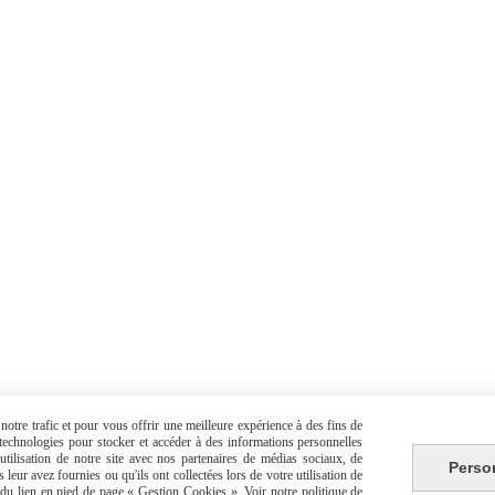
otre trafic et pour vous offrir une meilleure expérience à des fins de
s technologies pour stocker et accéder à des informations personnelles
tilisation de notre site avec nos partenaires de médias sociaux, de
Perso
leur avez fournies ou qu'ils ont collectées lors de votre utilisation de
e du lien en pied de page « Gestion Cookies ». Voir notre politique de