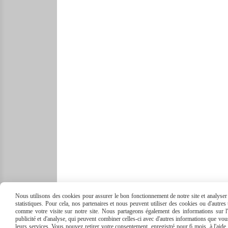
Nous utilisons des cookies pour assurer le bon fonctionnement de notre site et analyser n
statistiques. Pour cela, nos partenaires et nous peuvent utiliser des cookies ou d'autre
comme votre visite sur notre site. Nous partageons également des informations sur l'u
publicité et d'analyse, qui peuvent combiner celles-ci avec d'autres informations que vous 
leurs services. Vous pouvez retirer votre consentement, enregistré pour 6 mois, à l'aid