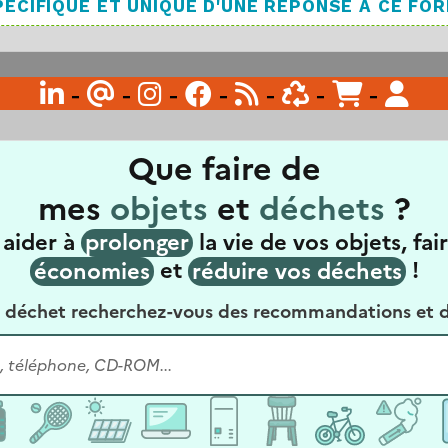
ÉCIFIQUE ET UNIQUE D'UNE RÉPONSE À CE FO

-
@
-

-

-

-

-

-
