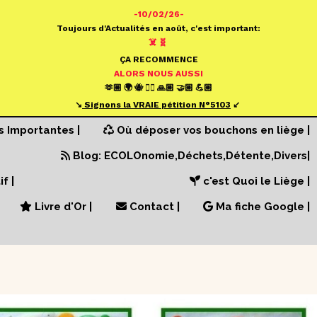
-10/02/26-
Toujours d'Actualités en août, c'est important:
☠️ 🧬
ÇA RECOMMENCE
ALORS NOUS AUSSI
🫶🏼 🌍 🐝 ✍🏼 🙏🏼 🤝🏼 💪🏼
↘️
S
ignons la VRAIE pétition N°
5103
↙️
s Importantes |
Où déposer vos bouchons en liège |
Blog: ECOLOnomie,Déchets,Détente,Divers|
f |
c'est Quoi le Liège |
Livre d'Or |
Contact |
Ma fiche Google |