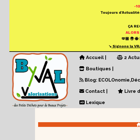
Panneau de gestion des cookies
-1
Toujours d'Actualité
ÇA R
ALORS
🫶🏼 🌍 🐝 
↘️
S
ignons la VR
Accueil |
2 Actu
Boutiques |
Blog: ECOLOnomie,Déch
Contact |
Livre d
Lexique