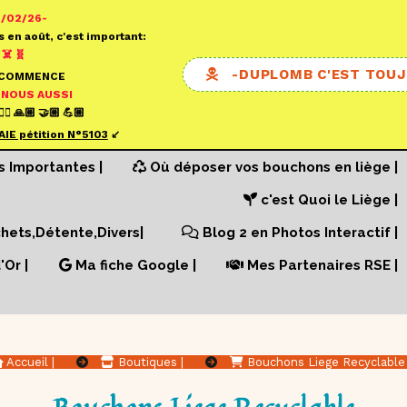
0/02/26-
s en août, c'est important:
☠️ 🧬
-DUPLOMB C'EST TOUJ
ECOMMENCE
 NOUS AUSSI
✍🏼 🙏🏼 🤝🏼 💪🏼
AIE pétition N°
5103
↙️
s Importantes |
Où déposer vos bouchons en liège |
c'est Quoi le Liège |
ets,Détente,Divers|
Blog 2 en Photos Interactif |
'Or |
Ma fiche Google |
Mes Partenaires RSE |
Accueil |
Boutiques |
Bouchons Liege Recyclabl