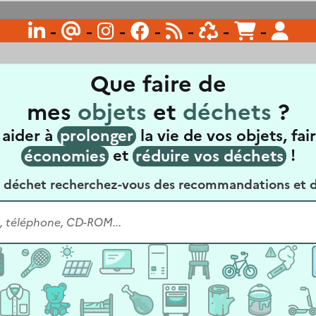

-
@
-

-

-

-

-

-
