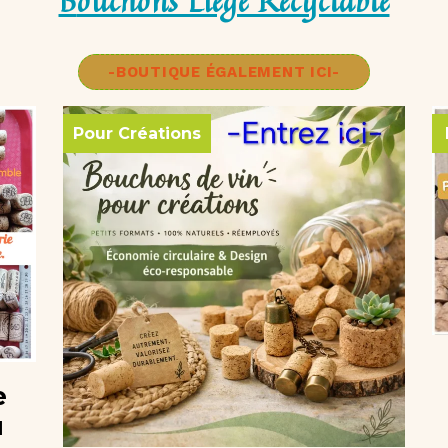
Bouchons Liege Recyclable
-BOUTIQUE ÉGALEMENT ICI-
Pour Créations
e
u