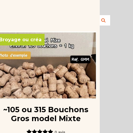
Broyage ou créa
~105 ou 315 Bouchons
Gros model Mixte
0 avis