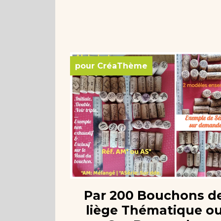
pour CréaThème
Par 200 Bouchons d
liège Thématique o