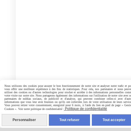
Nous utilisons des cookies pour assurer le bon fonctionnement de notre site et analyser notre trafic et po
vous offrir une meilleure expérience à des fins de statistiques. Pour cela, nos partenaires et nous peuve
utiliser des cookies ou d'autres technologies pour stocker et accéder à des informations personnelles com
votre visite sur notre site. Nous partageons également des informations sur l'utilisation de notre site avec 
partenaires de médias sociaux, de publicité et d'analyse, qui peuvent combiner celles-ci avec d'autr
informations que vous leur avez fournies ou qu'ils ont collectées lors de votre utilisation de leurs service
Vous pouvez retirer votre consentement, enregistré pour 6 mois, à l'aide du lien en pied de page « Gesti
Politique de confidentialité
Cookies ». Voir notre politique de confidentialité :
Personnaliser
Tout refuser
Tout accepter