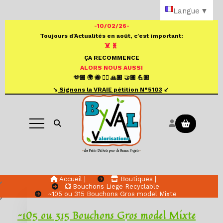
Panneau de gestion des cookies
Langue
▼
-10/02/26-
Toujours d'Actualités en août, c'est important:
☠️ 🧬
ÇA RECOMMENCE
ALORS NOUS AUSSI
🫶🏼 🌍 🐝 ✍🏼 🙏🏼 🤝🏼 💪🏼
↘️
S
ignons la VRAIE pétition N°
5103
↙️
Ouvrir la recherche
Accueil |
Boutiques |
Bouchons Liege Recyclable
~105 ou 315 Bouchons Gros model Mixte
~105 ou 315 Bouchons Gros model Mixte