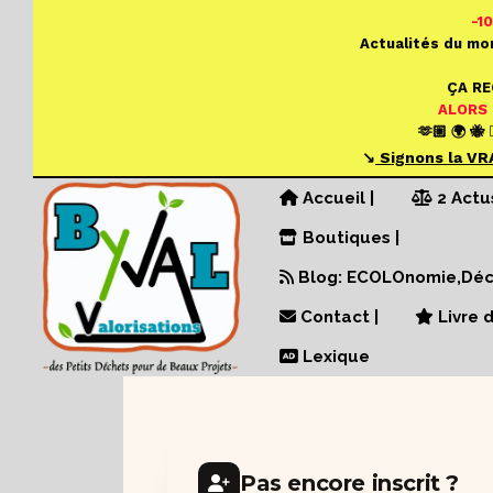
Panneau de gestion des cookies
-1
Actualités du mo
ÇA R
ALORS
🫶🏼 🌍 🐝 
↘️
S
ignons la VR
Accueil |
2 Actu
Boutiques |
Blog: ECOLOnomie,Déch
Contact |
Livre d
Lexique
Pas encore inscrit ?