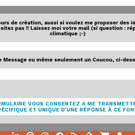
ours de création, aussi si voulez me proposer des i
itez pas !! Laissez moi votre mail (si question : r
climatique ;-)
e Message ou même seulement un Coucou, ci-dess
FORMULAIRE VOUS CONSENTEZ A ME TRANSMETT
ÉCIFIQUE ET UNIQUE D'UNE RÉPONSE À CE FO