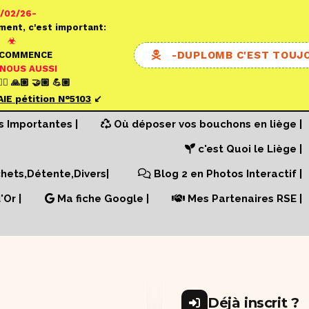
0/02/26-
ment, c'est important:
☣
-DUPLOMB C'EST TOUJ
ECOMMENCE
 NOUS AUSSI
✍🏼 🙏🏼 🤝🏼 💪🏼
AIE pétition N°
5103
↙️
s Importantes |
Où déposer vos bouchons en liège |
c'est Quoi le Liège |
ets,Détente,Divers|
Blog 2 en Photos Interactif |
'Or |
Ma fiche Google |
Mes Partenaires RSE |
Déjà inscrit ?