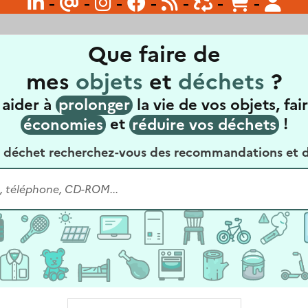

-
@
-

-

-

-

-

-
