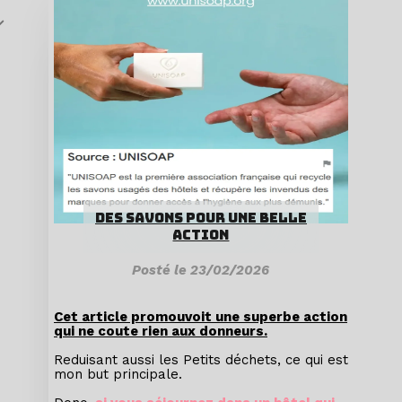
Retour
Bouchons Liege Recyclable
Retour
Créations des artisan(e)s
Flyers A disposition
Liège broyé
Des Pépites Utiles ou Pas
Mes actions, engagements, réactions, ...
DES SAVONS POUR UNE BELLE
Moi, Toi et La Nature
ACTION
Des Créations Clients
Posté le 23/02/2026
Autres Albums aVenir...
Cet article promouvoit une superbe action
qui ne coute rien aux donneurs.
Reduisant aussi les Petits déchets, ce qui est
mon but principale.