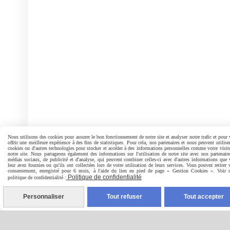
Nous utilisons des cookies pour assurer le bon fonctionnement de notre site et analyser notre trafic et pour
offrir une meilleure expérience à des fins de statistiques. Pour cela, nos partenaires et nous peuvent utilise
cookies ou d'autres technologies pour stocker et accéder à des informations personnelles comme votre visit
notre site. Nous partageons également des informations sur l'utilisation de notre site avec nos partenair
médias sociaux, de publicité et d'analyse, qui peuvent combiner celles-ci avec d'autres informations que
leur avez fournies ou qu'ils ont collectées lors de votre utilisation de leurs services. Vous pouvez retirer 
consentement, enregistré pour 6 mois, à l'aide du lien en pied de page « Gestion Cookies ». Voir n
Politique de confidentialité
politique de confidentialité :
Personnaliser
Tout refuser
Tout accepter