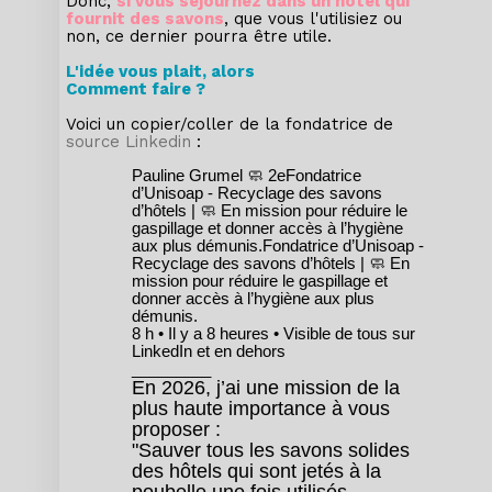
Donc,
si vous séjournez dans un hôtel qui
fournit des savons
, que vous l'utilisiez ou
non, ce dernier pourra être utile.
L'idée vous plait, alors
Comment faire ?
Voici un copier/coller de la fondatrice de
source Linkedin
:
Pauline Grumel 🧼 2eFondatrice
d’Unisoap - Recyclage des savons
d’hôtels | 🧼 En mission pour réduire le
gaspillage et donner accès à l’hygiène
aux plus démunis.Fondatrice d’Unisoap -
Recyclage des savons d’hôtels | 🧼 En
mission pour réduire le gaspillage et
donner accès à l’hygiène aux plus
démunis.
8 h • Il y a 8 heures • Visible de tous sur
LinkedIn et en dehors
_________
En 2026, j’ai une mission de la
plus haute importance à vous
proposer :
"Sauver tous les savons solides
des hôtels qui sont jetés à la
poubelle une fois utilisés.