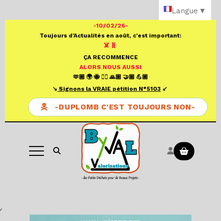
Panneau de gestion des cookies
Langue
▼
-10/02/26-
Toujours d'Actualités en août, c'est important:
☠️ 🧬
ÇA RECOMMENCE
ALORS NOUS AUSSI
🫶🏼 🌍 🐝 ✍🏼 🙏🏼 🤝🏼 💪🏼
↘️
S
ignons la VRAIE pétition N°
5103
↙️
-DUPLOMB C'EST TOUJOURS NON-
Ouvrir la recherche