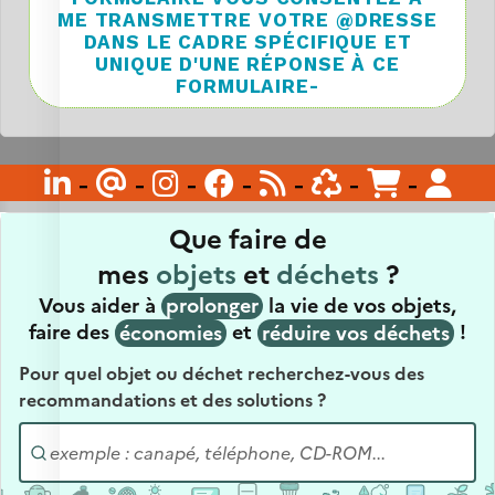
ME TRANSMETTRE VOTRE @DRESSE
DANS LE CADRE SPÉCIFIQUE ET
UNIQUE D'UNE RÉPONSE À CE
FORMULAIRE-

-
@
-

-

-

-

-

-
