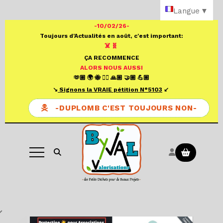
Panneau de gestion des cookies
Langue
▼
-10/02/26-
Toujours d'Actualités en août, c'est important:
☠️ 🧬
ÇA RECOMMENCE
ALORS NOUS AUSSI
🫶🏼 🌍 🐝 ✍🏼 🙏🏼 🤝🏼 💪🏼
↘️
S
ignons la VRAIE pétition N°
5103
↙️
-DUPLOMB C'EST TOUJOURS NON-
Ouvrir la recherche