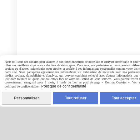
Nous utilisons des cookies pour assurer le bon fonctionnement de notre site et analyser notre trafic et pour
offrir une meilleure expérience à des fins de statistiques. Pour cela, nos partenaires et nous peuvent utilise
cookies ou d'autres technologies pour stocker et accéder à des informations personnelles comme votre visit
notre site. Nous partageons également des informations sur l'utilisation de notre site avec nos partenair
médias sociaux, de publicité et d'analyse, qui peuvent combiner celles-ci avec d'autres informations que
leur avez fournies ou qu'ils ont collectées lors de votre utilisation de leurs services. Vous pouvez retirer 
consentement, enregistré pour 6 mois, à l'aide du lien en pied de page « Gestion Cookies ». Voir n
Politique de confidentialité
politique de confidentialité :
Personnaliser
Tout refuser
Tout accepter