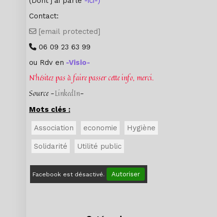
(Dont j'ai parlé
-ici-
)
Contact:
[email protected]

06 09 23 63 99

ou Rdv en
-
Visio
-
N'hésitez pas à faire passer cette info, merci.
Source -
LinkedIn
-
Mots clés :
Association
economie
Hygiène
Solidarité
Utilité public
Autoriser
Facebook est désactivé.