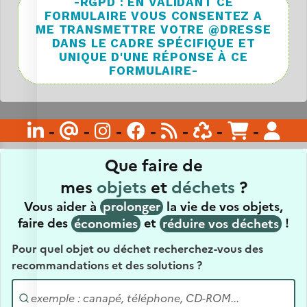
-RGPD : EN VALIDANT CE
FORMULAIRE VOUS CONSENTEZ A
ME TRANSMETTRE VOTRE @DRESSE
DANS LE CADRE SPÉCIFIQUE ET
UNIQUE D'UNE RÉPONSE À CE
FORMULAIRE-

-
@
-

-

-

-

-

-
