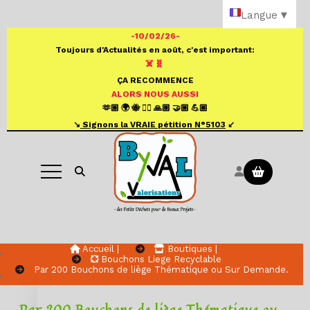
Panneau de gestion des cookies
Langue
▼
-10/02/26-
Toujours d'Actualités en août, c'est important:
☠️ 🧬
ÇA RECOMMENCE
ALORS NOUS AUSSI
🫶🏼 🌍 🐝 ✍🏼 🙏🏼 🤝🏼 💪🏼
↘️
S
ignons la VRAIE pétition N°
5103
↙️
Ouvrir la recherche
Accueil |
Boutiques |
Bouchons Liege Recyclable
Par 200 Bouchons de liège Thématique ou Sur Demande.
Par 200 Bouchons de liège Thématique ou