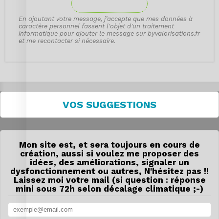
ENVOYER
En ajoutant votre message, j’accepte que mes données à
caractère personnel fassent l'objet d'un traitement
informatique pour ajouter le message sur byvalorisations.fr
et me recontacter si nécessaire.
VOS SUGGESTIONS
Mon site est, et sera toujours en cours de
création, aussi si voulez me proposer des
idées, des améliorations, signaler un
dysfonctionnement ou autres, N'hésitez pas !!
Laissez moi votre mail (si question : réponse
mini sous 72h selon décalage climatique ;-)