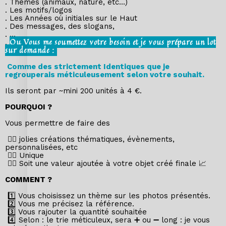
. Thèmes (animaux, nature, etc...)
. Les motifs/logos
. Les Années où initiales sur le Haut
. Des messages, des slogans,
. ...
Ou Vous me soumettez votre besoin et je vous prépare un lot
.
sur demande :
Comme des strictement Identiques que je
regrouperais méticuleusement selon votre souhait.
Ils seront par ~mini 200 unités à 4 €.
POURQUOI ?
Vous permettre de faire des
👉🏼 jolies créations thématiques, évènements,
personnalisées, etc
👉🏼 Unique
👉🏼 Soit une valeur ajoutée à votre objet créé finale 📈
COMMENT ?
1️⃣ Vous choisissez un thème sur les photos présentés.
2️⃣ Vous me précisez la référence.
3️⃣ Vous rajouter la quantité souhaitée
4️⃣ Selon : le trie méticuleux, sera ➕ ou ➖ long : je vous