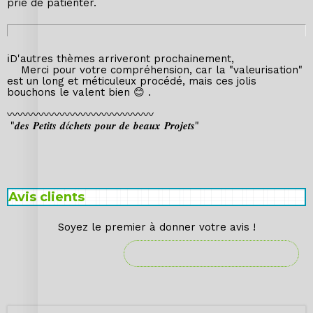
prie de patienter.
ℹ️D'autres thèmes arriveront prochainement,
Merci pour votre compréhension, car la "valeurisation"
est un long et méticuleux procédé, mais ces jolis
bouchons le valent bien 😊 .
〰️〰️〰️〰️〰️〰️〰️〰️〰️〰️〰️〰️〰️〰️
𝒅é𝒄𝒉𝒆𝒕𝒔
"𝒅𝒆𝒔 𝑷𝒆𝒕𝒊𝒕𝒔
𝒑𝒐𝒖𝒓 𝒅𝒆 𝒃𝒆𝒂𝒖𝒙 𝑷𝒓𝒐𝒋𝒆𝒕𝒔"
Avis clients
Soyez le premier à donner votre avis !
DONNER VOTRE AVIS