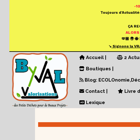
Panneau de gestion des cookies
-1
Toujours d'Actualité
ÇA R
ALORS
🫶🏼 🌍 🐝 
↘️
S
ignons la VR
Accueil |
2 Actu
Boutiques |
Blog: ECOLOnomie,Déch
Contact |
Livre d
Lexique