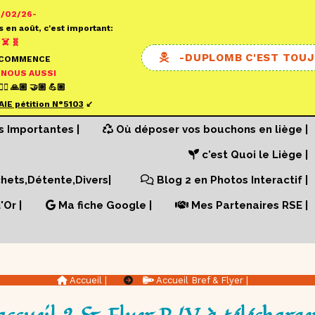
0/02/26-
s en août, c'est important:
☠️ 🧬
-DUPLOMB C'EST TOUJ
ECOMMENCE
 NOUS AUSSI
✍🏼 🙏🏼 🤝🏼 💪🏼
AIE pétition N°
5103
↙️
s Importantes |
Où déposer vos bouchons en liège |
c'est Quoi le Liège |
ets,Détente,Divers|
Blog 2 en Photos Interactif |
'Or |
Ma fiche Google |
Mes Partenaires RSE |
Accueil |
Accueil Bref & Flyer |