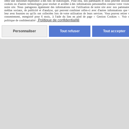
offrir une meilleure expérience à des fins de statistiques. Pour cela, nos partenaires et nous peuvent utilise
cookies ou d'autres technologies pour stocker et accéder à des informations personnelles comme votre visit
notre site. Nous partageons également des informations sur l'utilisation de notre site avec nos partenair
médias sociaux, de publicité et d'analyse, qui peuvent combiner celles-ci avec d'autres informations que
leur avez fournies ou qu'ils ont collectées lors de votre utilisation de leurs services. Vous pouvez retirer 
consentement, enregistré pour 6 mois, à l'aide du lien en pied de page « Gestion Cookies ». Voir n
Politique de confidentialité
politique de confidentialité :
Personnaliser
Tout refuser
Tout accepter