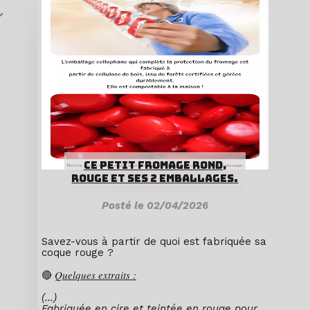
Retour
Bouchons Liege Recyclable
Retour
Créations des artisan(e)s
Flyers A disposition
Liège broyé
Des Pépites Utiles ou Pas
Mes actions, engagements, réactions, ...
CE PETIT FROMAGE ROND,
Moi, Toi et La Nature
ROUGE ET SES 2 EMBALLAGES.
Des Créations Clients
Posté le 02/04/2026
Autres Albums aVenir...
Savez-vous à partir de quoi est fabriquée sa
coque rouge ?
🔴
Quelques extraits :
(...)
Fabriquée en cire et teintée en rouge pour