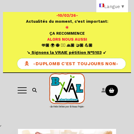
Panneau de gestion des cookies
Langue
▼
-10/02/26-
Actualités du moment, c'est important:
☣
ÇA RECOMMENCE
ALORS NOUS AUSSI
🫶🏼 🌍 🐝 ✍🏼 🙏🏼 🤝🏼 💪🏼
↘️
S
ignons la VRAIE pétition N°
5103
↙️
-DUPLOMB C'EST TOUJOURS NON-
Ouvrir la recherche